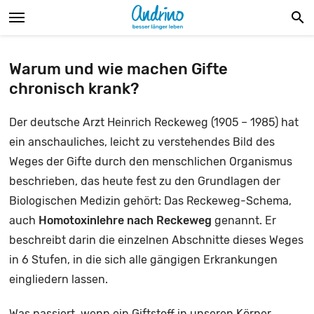
search
n A-Z
Warum und wie machen Gifte
chronisch krank?
 Biologische Medizin
Der deutsche Arzt Heinrich Reckeweg (1905 – 1985) hat
no
ein anschauliches, leicht zu verstehendes Bild des
Weges der Gifte durch den menschlichen Organismus
beschrieben, das heute fest zu den Grundlagen der
Biologischen Medizin gehört: Das Reckeweg-Schema,
auch
Homotoxinlehre nach Reckeweg
genannt. Er
beschreibt darin die einzelnen Abschnitte dieses Weges
in 6 Stufen, in die sich alle gängigen Erkrankungen
eingliedern lassen.
Was passiert, wenn ein Giftstoff in unseren Körper