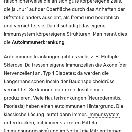
fälschlicherweise die an sich gute körpereigene Zelle,
die ja „nur“ auf der Oberfläche durch das Anhaften der
Giftstoffe anders aussieht, als fremd und bedrohlich
und vernichtet sie. Damit schädigt das eigene
Immunsystem körpereigene Strukturen. Man nennt dies
die
Autoimmunerkrankung
.
Autoimmunerkrankungen gibt es viele, z. B. Multiple
Sklerose. Da fressen eigene Immunzellen die
Axone
(der
Nervenzellen) an. Typ 1 Diabetes: da werden die
Langerhans’schen Inseln der Bauchspeicheldrüse
vernichtet. Sie können dann kein Insulin mehr
produzieren. Viele Hauterkrankungen (Neurodermitis,
Psoriasis
) haben einen autoimmunen Hintergrund. Die
klassische Lösung lautet dann immer:
Immunsystem
unterdrücken, mit immer stärkeren Mitteln
(
Immunsuppressiva
) und im Notfall die Milz entfernen,