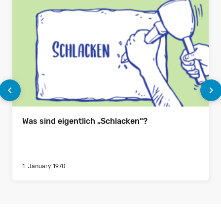
chevron_left
chevron_right
Was sind eigentlich „Schlacken“?
1. January 1970